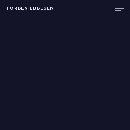
Videre
TORBEN EBBESEN
til
indhold