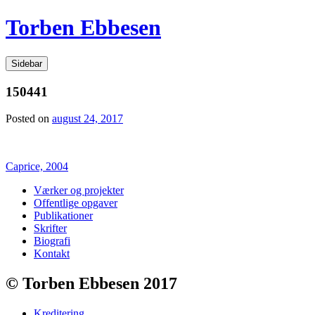
Videre
Torben Ebbesen
til
indhold
Sidebar
150441
Posted on
august 24, 2017
Indlægsnavigation
Caprice, 2004
Værker og projekter
Offentlige opgaver
Publikationer
Skrifter
Biografi
Kontakt
© Torben Ebbesen 2017
Kreditering