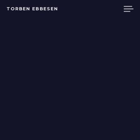
Videre
TORBEN EBBESEN
til
indhold