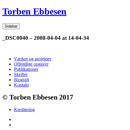
Videre
Torben Ebbesen
til
indhold
Sidebar
_DSC0040 – 2008-04-04 at 14-04-34
Værker og projekter
Offentlige opgaver
Publikationer
Skrifter
Biografi
Kontakt
© Torben Ebbesen 2017
Kreditering