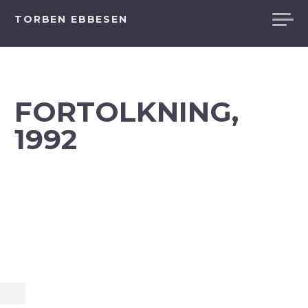
Videre
TORBEN EBBESEN
til
indhold
FORTOLKNING,
1992